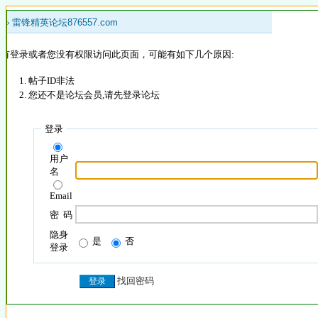
 »
雷锋精英论坛876557.com
没有登录或者您没有权限访问此页面，可能有如下几个原因:
帖子ID非法
您还不是论坛会员,请先登录论坛
登录
用户
名
Email
密 码
隐身
是
否
登录
找回密码