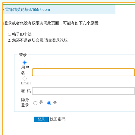
 »
雷锋精英论坛876557.com
没有登录或者您没有权限访问此页面，可能有如下几个原因:
帖子ID非法
您还不是论坛会员,请先登录论坛
登录
用户
名
Email
密 码
隐身
是
否
登录
找回密码