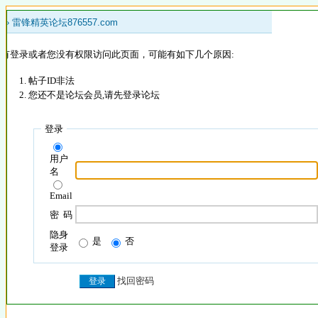
 »
雷锋精英论坛876557.com
没有登录或者您没有权限访问此页面，可能有如下几个原因:
帖子ID非法
您还不是论坛会员,请先登录论坛
登录
用户
名
Email
密 码
隐身
是
否
登录
找回密码